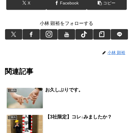
X
Facebook
コピー
小林 顕裕をフォローする
小林 顕裕
関連記事
お久しぶりです。
ご案内
【3社限定】コレ↓みましたか？
ご案内